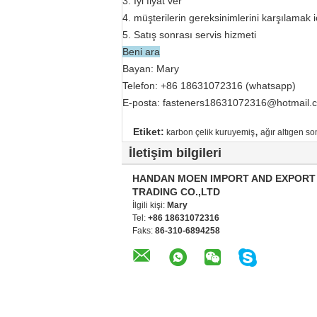
3. İyi fiyat ver
4. müşterilerin gereksinimlerini karşılamak i
5. Satış sonrası servis hizmeti
Beni ara
Bayan: Mary
Telefon: +86 18631072316 (whatsapp)
E-posta: fasteners18631072316@hotmail.
,
Etiket:
karbon çelik kuruyemiş
ağır altıgen s
İletişim bilgileri
HANDAN MOEN IMPORT AND EXPORT
TRADING CO.,LTD
İlgili kişi:
Mary
Tel:
+86 18631072316
Faks:
86-310-6894258