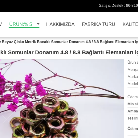
Satış & Destek :
86-31
V
ÜRÜN:% S
HAKKIMIZDA
FABRIKA TURU
KALIT
e Beyaz Çinko Metrik Bacaklı Somunlar Donanım 4.8 / 8.8 Bağlantı Elemanları i
klı Somunlar Donanım 4.8 / 8.8 Bağlantı Elemanları i
Ürün a
Menşe
Marka
Model
Ödeme 
Min si
Ambala
Tesli
Ödeme