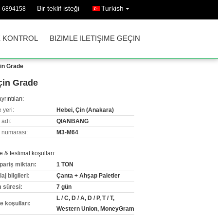
Bir teklif isteği
Turkish
0-6894158
E KONTROL
BIZIMLE ILETIŞIME GEÇIN
çin Grade
çin Grade
yrıntıları:
 yeri:
Hebei, Çin (Anakara)
 adı:
QIANBANG
 numarası:
M3-M64
& teslimat koşulları:
pariş miktarı:
1 TON
j bilgileri:
Çanta + Ahşap Paletler
m süresi:
7 gün
L / C, D / A, D / P, T / T,
 koşulları:
Western Union, MoneyGram