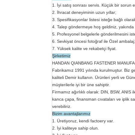
1. İyi satış sonrası servis.
Küçük bir sorun 
2. İhracat deneyiminin uzun yıllar;
3. Spesifikasyonlar listesi isteğe bağlı olarak
4. Talep göndermeye hoş geldiniz, yakında
5. Profesyonel belgelerle gönderilmesini ist
6. Sevkiyat öncesi fotoğraf ile Özel ambalaj
7. Yüksek kalite ve rekabetçi fiyat.
Şirketimiz
HANDAN QIANBANG FASTENER MANUFACTURING
Fabrikamız 1991 yılında kurulmuştur. Biz g
kaliteli Demir kullanın.
Ürünleri yerli ve Gün
müşterilerle iyi bir üne sahiptir.
Firmamız ağırlıklı olarak: DIN, BSW, ANIS ile
kanca çapa, finansman cıvataları ve iplik sa
verebiliriz.
Bizim avantajlarımız
1. Üretiyoruz, kendi factoery var.
2. İyi kaliteye sahip olun.