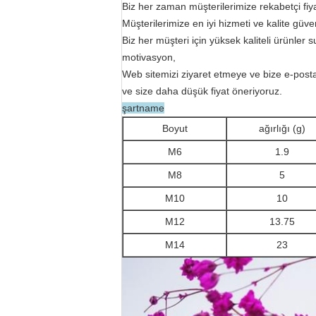
Biz her zaman müşterilerimize rekabetçi fiya
Müşterilerimize en iyi hizmeti ve kalite güv
Biz her müşteri için yüksek kaliteli ürünler
motivasyon,
Web sitemizi ziyaret etmeye ve bize e-post
ve size daha düşük fiyat öneriyoruz.
şartname
Boyut
ağırlığı (g)
M6
1.9
M8
5
M10
10
M12
13.75
M14
23