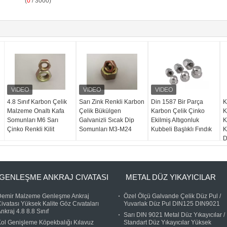
(
0
/ 3000)
4.8 Sınıf Karbon Çelik
Sarı Zink Renkli Karbon
Din 1587 Bir Parça
K
Malzeme Onaltı Kafa
Çelik Bükülgen
Karbon Çelik Çinko
K
Somunları M6 Sarı
Galvanizli Sıcak Dip
Ekilmiş Altıgonluk
K
Çinko Renkli Kilit
Somunları M3-M24
Kubbeli Başlıklı Fındık
K
D
GENLEŞME ANKRAJ CIVATASI
METAL DÜZ YIKAYICILAR
Demir Malzeme Genleşme Ankraj
Özel Ölçü Galvande Çelik Düz Pul /
ivatası Yüksek Kalite Göz Cıvataları
Yuvarlak Düz Pul DIN125 DIN9021
nkraj 4.8 8.8 Sınıf
Sarı DIN 9021 Metal Düz Yıkayıcılar /
ol Genişleme Köpekbalığı Kılavuz
Standart Düz Yıkayıcılar Yüksek