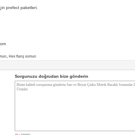
çin prefect paketleri.
com
,
omun
Hex flanş somun
Sorgunuzu doğrudan bize gönderin