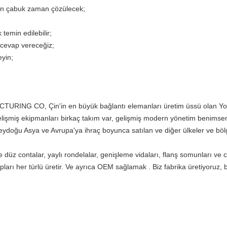
en çabuk zaman çözülecek;
 temin edilebilir;
 cevap vereceğiz;
eyin;
;
 CO, Çin'in en büyük bağlantı elemanları üretim üssü olan Yongn
elişmiş ekipmanları birkaç takım var, gelişmiş modern yönetim benimsem
eydoğu Asya ve Avrupa'ya ihraç boyunca satılan ve diğer ülkeler ve böl
 düz contalar, yaylı rondelalar, genişleme vidaları, flanş somunları ve c
pları her türlü üretir. Ve ayrıca OEM sağlamak .
Biz fabrika üretiyoruz, b