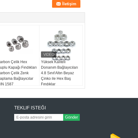
arbon Çelik Hex
Yüksek Kaliteli
uplu Kapağı Fındıkları
Donanım Bağlayıcıları
arbon Çelik Zenk
4.8 Sınıf Altın Beyaz
aplama Bağlayıcılar
Çinko ile Hex Baş
IN 1587
Fındıklar
TEKLIF ISTEĞI
Gönder