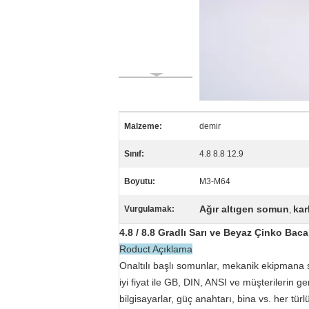
Malzeme:
demir
Sınıf:
4.8 8.8 12.9
Boyutu:
M3-M64
Ağır altıgen somun
kar
Vurgulamak:
,
4.8 / 8.8 Gradlı Sarı ve Beyaz Çinko Baca
Roduct Açıklama
Onaltılı başlı somunlar, mekanik ekipmana s
iyi fiyat ile GB, DIN, ANSI ve müşterilerin ge
bilgisayarlar, güç anahtarı, bina vs. her türl