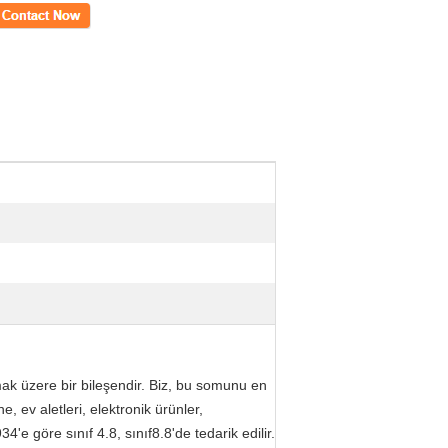
m
mak üzere bir bileşendir. Biz, bu somunu en
e, ev aletleri, elektronik ürünler,
4'e göre sınıf 4.8, sınıf8.8'de tedarik edilir.