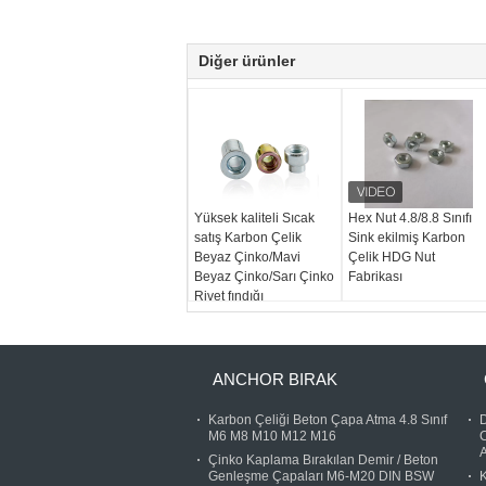
Diğer ürünler
Yüksek kaliteli Sıcak
Hex Nut 4.8/8.8 Sınıfı
satış Karbon Çelik
Sink ekilmiş Karbon
Beyaz Çinko/Mavi
Çelik HDG Nut
Beyaz Çinko/Sarı Çinko
Fabrikası
Rivet fındığı
ANCHOR BIRAK
Karbon Çeliği Beton Çapa Atma 4.8 Sınıf
M6 M8 M10 M12 M16
C
A
Çinko Kaplama Bırakılan Demir / Beton
Genleşme Çapaları M6-M20 DIN BSW
K