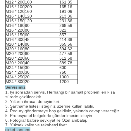
M12 * 200
160
161,35
M16 * 100
200
165,16
M16 * 120
160
191,06
M16 * 140
120
213,36
M16 * 150
120
231,36
M16 * 180
90
268,56
M16 * 220
80
322
M16 * 150
60
357
M16 * 300
48
414,38
M20 * 140
88
355,56
M20 * 160
80
394,62
M20 * 200
60
477,56
M20 * 220
60
512,58
M20 * 260
40
589,78
M24 * 150
30
600
M24 * 200
30
750
M24 * 250
20
1000
M24 * 300
20
1200
Servisimiz
1. İyi sonradan servis, Herhangi bir samall problemi en kısa
sürede çözülecektir.
2. Yılların ihracat deneyimleri.
3. Şartname listesi isteğiniz üzerine kullanılabilir.
4. Requry göndermeye hoş geldiniz, yakında cevap vereceğiz.
5. Profesyonel belgelerle gönderilmesini isteyin.
6. Fotoğraf bafore sevkıyat ile Özel ambalaj.
7. Yüksek kalite ve rekabetçi fiyat.
şirket tanıtımı