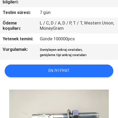
bilgileri:
KONTROL
Teslim süresi:
7 gün
BIZIMLE
Ödeme
L / C, D / A, D / P, T / T, Western Union,
ILETIŞIME
koşulları:
MoneyGram
GEÇIN
Yetenek temini:
Günde 100000pcs
Vurgulamak:
,
Genişleyen ankraj cıvataları
BIR
genişleme tipi ankraj cıvataları
TEKLIF
EN IYI FIYAT
ISTEĞI
SITE
HARITASI
PRIVACY