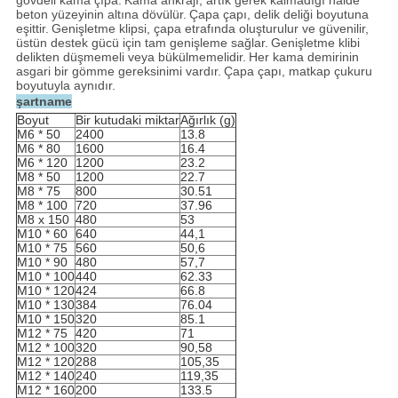
gövdeli kama çıpa.
Kama ankrajı, artık gerek kalmadığı halde
beton yüzeyinin altına dövülür.
Çapa çapı, delik deliği boyutuna
eşittir.
Genişletme klipsi, çapa etrafında oluşturulur ve güvenilir,
üstün destek gücü için tam genişleme sağlar.
Genişletme klibi
delikten düşmemeli veya bükülmemelidir.
Her kama demirinin
asgari bir gömme gereksinimi vardır.
Çapa çapı, matkap çukuru
boyutuyla aynıdır.
şartname
Boyut
Bir kutudaki miktar
Ağırlık (g)
M6 * 50
2400
13.8
M6 * 80
1600
16.4
M6 * 120
1200
23.2
M8 * 50
1200
22.7
M8 * 75
800
30.51
M8 * 100
720
37.96
M8 x 150
480
53
M10 * 60
640
44,1
M10 * 75
560
50,6
M10 * 90
480
57,7
M10 * 100
440
62.33
M10 * 120
424
66.8
M10 * 130
384
76.04
M10 * 150
320
85.1
M12 * 75
420
71
M12 * 100
320
90,58
M12 * 120
288
105,35
M12 * 140
240
119,35
M12 * 160
200
133.5