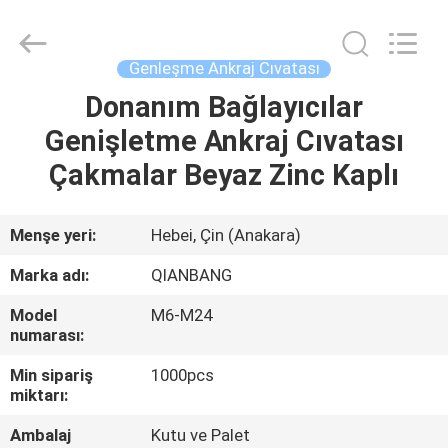
MOEN
IMPORT
AND
EXPORT
TRADING
Genleşme Ankraj Cıvatası
CO.,LTD.
All
Rights
Donanım Bağlayıcılar
EV
Reserved.
Genişletme Ankraj Cıvatası
ÜRÜN:%
Çakmalar Beyaz Zinc Kaplı
S
Menşe yeri:
Hebei, Çin (Anakara)
HAKKIMIZDA
Marka adı:
QIANBANG
Model
M6-M24
FABRIKA
numarası:
TURU
Min sipariş
1000pcs
miktarı:
KALITE
Ambalaj
Kutu ve Palet