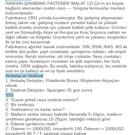
HANDAN QIANBANG FASTENER İMALAT CO Çin'in en büyük
bağlantı elemanları üretim üssü --- Yongnia fermuarlar merkezi
bulunmaktadır.
Fabrikamız 1991 yılında kurulmuştur. Biz gelişmiş ekipmanları
birkaç takım var, gelişmiş modern yönetim kabul ve yüksek
kaliteli ürünler üretmek için yüksek kaliteli çelik kullanın.
Ürünleri
yerli ve Güneydoğu Asya ve Avrupa'ya ihraç boyunca satılan ve
diğer ülkeler ve bölgeler.
Ürünlerimiz yerli ve yabancı müşterileri
ile iyi bir ünü kazanmak.
Fabrikamız ağırlıklı olarak üretmektedir: DIN, BSW, ANIS, MS ile
birlikte düz pullar, yaylı rondelalar, genişleme vidaları, altı köşeli
somunlar, flanşlı somunlar, altı köşe cıvatalar, flanş cıvataları,
kanca çapa, fundasyon cıvataları ve iplik sapmaları her türlü
üretiriz. OEM sağlayın, Bu arada, fabrika üretiyoruz, bu nedenle
size en iyi kaliteyi ve en iyi fiyatı verebiliriz.
Ambalaj ve Teslimat
1. Ambalaj Detayları: Paletlerde Boxex;
Müşterinin ihtiyaçları
olarak.
2. Teslimat Detayları: Siparişten 25 gün sonra.
SSS
S: Ticaret şirketi veya üreticisi misiniz?
C: Biz üreticiyiz.
S: Teslimatınız ne kadar sürer?
C: Malların stokta olması halinde Denarally 5-10gün, malların
üretilmesi gerekiyorsa 15-25gün, istediğin miktara göre.
S: Ödeme şartlarınız nedir?
C: Ödeme <= 1000USD, önceden% 100.
Ödeme> = 1000USD,
önceden% 30 T / T, sevkiyat öncesi bakiye.